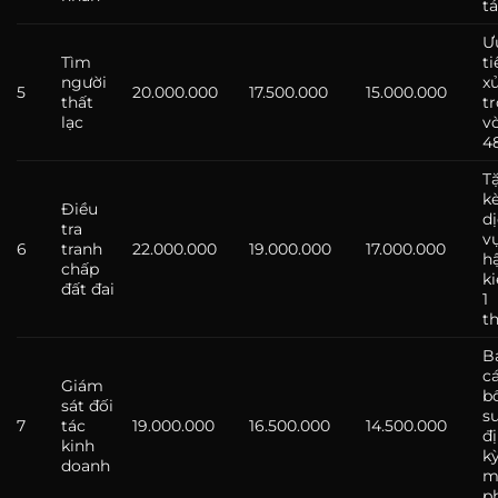
tá
Ư
Tìm
ti
người
xử
5
20.000.000
17.500.000
15.000.000
thất
t
lạc
v
4
T
k
Điều
d
tra
v
6
tranh
22.000.000
19.000.000
17.000.000
h
chấp
k
đất đai
1
t
B
c
Giám
b
sát đối
s
7
tác
19.000.000
16.500.000
14.500.000
đ
kinh
k
doanh
m
p