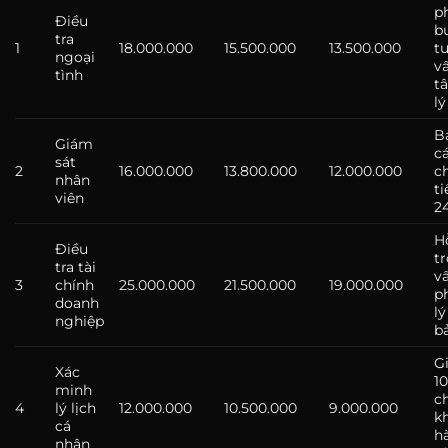
ph
Điều
b
tra
1
18.000.000
15.500.000
13.500.000
t
ngoại
v
tình
t
lý
B
Giám
c
sát
2
16.000.000
13.800.000
12.000.000
c
nhân
ti
viên
2
H
Điều
tr
tra tài
v
3
chính
25.000.000
21.500.000
19.000.000
p
doanh
lý
nghiệp
b
G
Xác
1
minh
c
4
lý lịch
12.000.000
10.500.000
9.000.000
k
cá
h
nhân