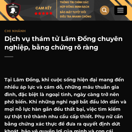
Chuyển
đến
nội
dung
CHI NHÁNH
Dịch vụ thám tử Lâm Đồng chuyên
nghiệp, bằng chứng rõ ràng
Tại Lâm Đồng, khi cuộc sống hiện đại mang đến
nhiều áp lực và cám dỗ, những mâu thuẫn gia
đình, đặc biệt là ngoại tình, ngày càng trở nên
phổ biến. Khi những nghi ngờ bắt đầu lớn dần và
mọi nỗ lực hàn gắn đều thất bại, việc tìm kiếm
sự thật trở thành nhu cầu cấp thiết. Phụ nữ cần
bằng chứng xác thực để đưa ra quyết định dứt
khoát, bảo vệ quyền lợi của mình và con cái.