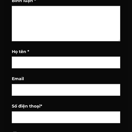
Bình luận
*
Họ tên
*
Email
Số điện thoại
*