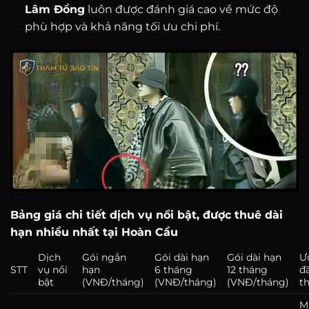
Lâm Đồng
luôn được đánh giá cao về mức độ
phù hợp và khả năng tối ưu chi phí.
Bảng giá chi tiết dịch vụ nổi bật, được thuê dài
hạn nhiều nhất tại Hoàn Cầu
Dịch
Gói ngắn
Gói dài hạn
Gói dài hạn
Ư
STT
vụ nổi
hạn
6 tháng
12 tháng
đ
bật
(VNĐ/tháng)
(VNĐ/tháng)
(VNĐ/tháng)
t
M