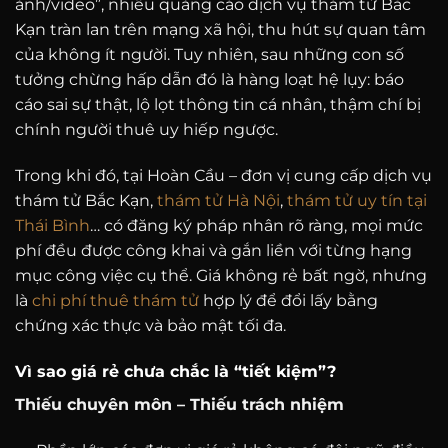
ảnh/video”, nhiều quảng cáo dịch vụ thám tử Bắc
Kạn tràn lan trên mạng xã hội, thu hút sự quan tâm
của không ít người. Tuy nhiên, sau những con số
tưởng chừng hấp dẫn đó là hàng loạt hệ lụy: báo
cáo sai sự thật, lộ lọt thông tin cá nhân, thậm chí bị
chính người thuê uy hiếp ngược.
Trong khi đó, tại Hoàn Cầu – đơn vị cung cấp dịch vụ
thám tử Bắc Kạn,
thám tử Hà Nội
,
thám tử uy tín tại
Thái Bình
… có đăng ký pháp nhân rõ ràng, mọi mức
phí đều được công khai và gắn liền với từng hạng
mục công việc cụ thể. Giá không rẻ bất ngờ, nhưng
là
chi phí thuê thám tử
hợp lý để đổi lấy bằng
chứng xác thực và bảo mật tối đa.
Vì sao giá rẻ chưa chắc là “tiết kiệm”?
Thiếu chuyên môn – Thiếu trách nhiệm