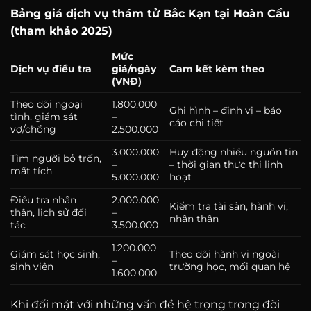
Bảng giá dịch vụ thám tử Bắc Kạn tại Hoàn Cầu
(tham khảo 2025)
Mức
Dịch vụ điều tra
giá/ngày
Cam kết kèm theo
(VNĐ)
Theo dõi ngoại
1.800.000
Ghi hình – định vị – báo
tình, giám sát
–
cáo chi tiết
vợ/chồng
2.500.000
3.000.000
Huy động nhiều nguồn tin
Tìm người bỏ trốn,
–
– thời gian thực thi linh
mất tích
5.000.000
hoạt
Điều tra nhân
2.000.000
Kiểm tra tài sản, hành vi,
thân, lịch sử đối
–
nhân thân
tác
3.500.000
1.200.000
Giám sát học sinh,
Theo dõi hành vi ngoài
–
sinh viên
trường học, mối quan hệ
1.600.000
Khi đối mặt với những vấn đề hệ trọng trong đời