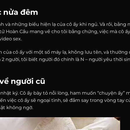
úc nửa đêm
h và những biểu hiện lạ của cô ấy khi ngủ. Và rồi, bằng
ám tử Hoàn Cầu mang về cho tôi bằng chứng, việc mà cô ấ
video sex.
n của cô ấy với một số máy lạ, không lưu tên, và thường
 người, tôi biết người đó chính là N – người yêu thời si
về người cũ
ết nhật ký. Cô ấy bày tỏ nỗi lòng, ham muốn “chuyện ấy” 
n việc cô ấy sẽ ngoại tình, sẽ đắm say trong vòng tay c
thật không ngờ.