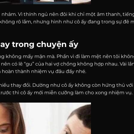
 nhảm. Vì thính ngủ nên đôi khi chỉ một âm thanh, tiến
i không rõ lắm, nhưng hình như cô ấy đang trong sự đê 
thay trong chuyện ấy
ũng không mấy mặn mà. Phần vì đi làm mệt nên tôi khôn
 nên có lẽ “gu” của hai vợ chồng không hợp nhau. Vài lần
ưa hoàn thành nhiệm vụ đâu đấy nhé.
hiều thay đổi. Dường như cô ấy không còn hứng thú với 
 trước thì cô ấy mới miễn cưỡng làm cho xong nhiệm vụ.