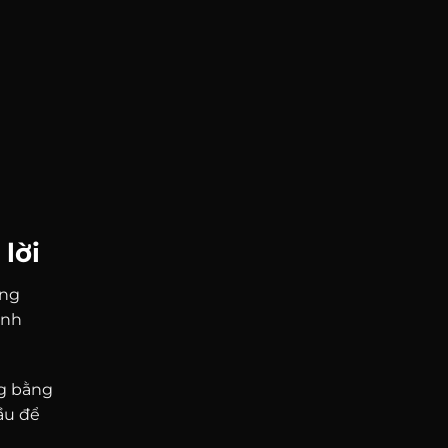
 lời
ang
ành
ng bằng
Cầu để