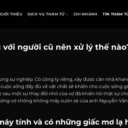
GIỚI THIỆU
DỊCH VỤ THÁM TỬ
CHI NHÁNH
TIN THÁM T
g với người cũ nên xử lý thế nào
ong sự nghiệp. Có công ty riêng, xây được căn nhà khan
cuộc sống đầy đủ về vật chất sẽ khiến cho cuộc sống gi
 sau một sự thay đổi nhỏ của vợ đã khiến tôi thật sự c
c sống vợ chồng không mấy suôn sẻ của anh Nguyễn Văn
máy tính và có những giấc mơ lạ