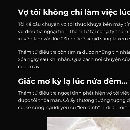
Vợ tôi không chỉ làm việc l
Tôi kể câu chuyện vợ tôi thức khuya bên máy tín
vụ điều tra ngoại tình, thám tử tại công ty th
xuyên làm vào lúc 23h hoặc 3-4 giờ sáng là xem 
Thám tử điều tra còn tìm ra được những tin nhắ
xóa ngay sau khi nhắn. Qua cách nói chuyện của 2
của cô ấy.
Giấc mơ kỳ lạ lúc nửa đêm… 
Thám tử điều tra ngoại tình phát hiện vợ tôi vi
được tôi thỏa mãn. Cô ấy thường tưởng tượng đế
cũ, sẽ cùng người yêu cũ “lên đỉnh”. Trời ơi! Tôi 