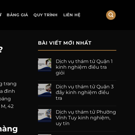
Ử
BẢNG GIÁ
QUY TRÌNH
LIÊN HỆ
BÀI VIẾT MỚI NHẤT
?
Dịch vụ thám tử Quận 1
kinh nghiệm điều tra
giỏi
g trang
Dịch vụ thám tử Quận 3
a đình
đầy kinh nghiệm điều
tra
hoáng
 M, 42
Dịch vụ thám tử Phường
Vĩnh Tuy kinh nghiệm,
uy tín
 hàng