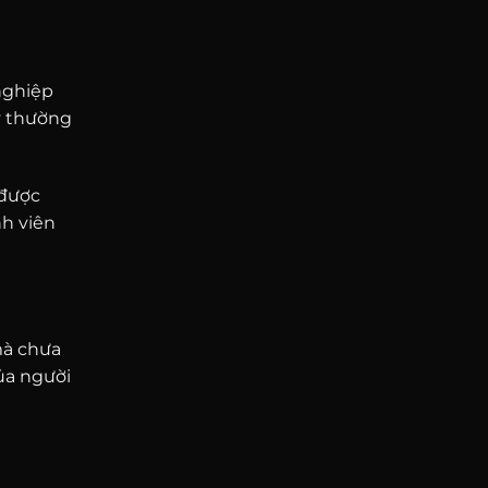
 nghiệp
y thường
 được
nh viên
mà chưa
ủa người