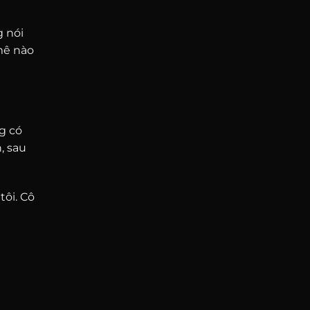
g nói
mê nào
g có
, sau
tôi. Cô