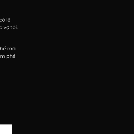
có lẽ
 vợ tôi,
Thế mới
hám phá