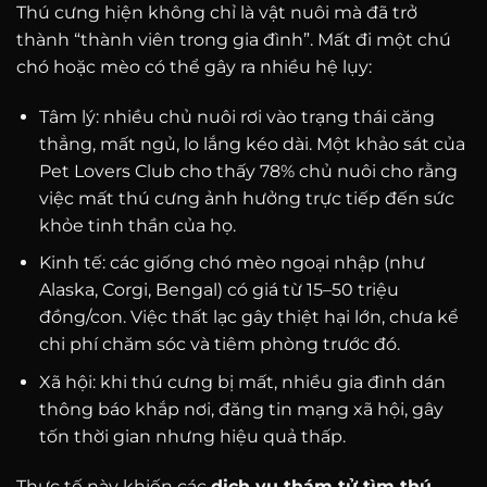
Thú cưng hiện không chỉ là vật nuôi mà đã trở
thành “thành viên trong gia đình”. Mất đi một chú
chó hoặc mèo có thể gây ra nhiều hệ lụy:
Tâm lý: nhiều chủ nuôi rơi vào trạng thái căng
thẳng, mất ngủ, lo lắng kéo dài. Một khảo sát của
Pet Lovers Club cho thấy 78% chủ nuôi cho rằng
việc mất thú cưng ảnh hưởng trực tiếp đến sức
khỏe tinh thần của họ.
Kinh tế: các giống chó mèo ngoại nhập (như
Alaska, Corgi, Bengal) có giá từ 15–50 triệu
đồng/con. Việc thất lạc gây thiệt hại lớn, chưa kể
chi phí chăm sóc và tiêm phòng trước đó.
Xã hội: khi thú cưng bị mất, nhiều gia đình dán
thông báo khắp nơi, đăng tin mạng xã hội, gây
tốn thời gian nhưng hiệu quả thấp.
Thực tế này khiến các
dịch vụ thám tử tìm thú