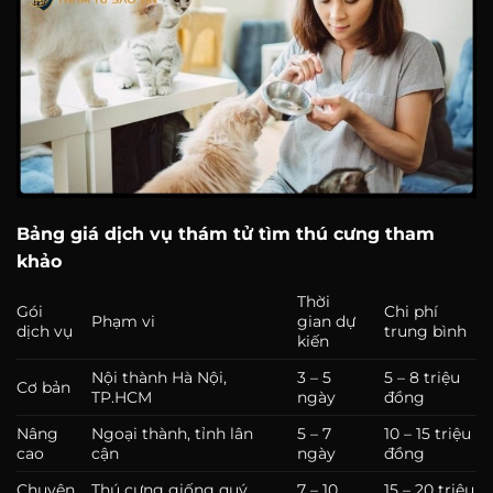
Bảng giá dịch vụ thám tử tìm thú cưng tham
khảo
Thời
Gói
Chi phí
Phạm vi
gian dự
dịch vụ
trung bình
kiến
Nội thành Hà Nội,
3 – 5
5 – 8 triệu
Cơ bản
TP.HCM
ngày
đồng
Nâng
Ngoại thành, tỉnh lân
5 – 7
10 – 15 triệu
cao
cận
ngày
đồng
Chuyên
Thú cưng giống quý
7 – 10
15 – 20 triệu