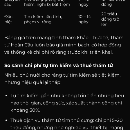
sâu
hiếm, nghi bị bắt trộm
ngày
đồng
20 triệu
Đặc
Tìm kiếm liên tỉnh,
10 – 14
đồng trở
biệt
phạm vi rộng
ngày
lên
Bảng giá trên mang tính tham khảo. Thực tế, Thám
tử Hoàn Cầu luôn báo giá minh bạch, có hợp đồng
và thống kê chi phí rõ ràng trước khi triển khai.
So sánh chi phí tự tìm kiếm và thuê thám tử
Nhiều chủ nuôi cho rằng tự tìm kiếm sẽ tiết kiệm,
nhưng hiệu quả lại thấp:
Tự tìm kiếm: gần như không tốn tiền nhưng tiêu
hao thời gian, công sức, xác suất thành công chỉ
khoảng 30%.
Thuê dịch vụ thám tử tìm thú cưng: chi phí 5–20
triệu đồng, nhưng nhờ nghiệp vụ, thiết bị, mạng